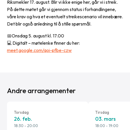
Riksmekler 17. august. Blir vi ikke enige her, går vi i streik.
På dette møtet går vi gjennom status i forhandlingene,
våre krav og hva et eventuelt streikescenario vil innebære.
Det blir også anledning til å stille spørsmål.
📅Onsdag 5. august kl. 17.00
💻 Digitalt – møtelenke finner du her:
meet.google.com/qoi-pfbe-czw
Andre arrangementer
Torsdag
Tirsdag
26. feb.
03. mars
18:30
- 20:00
18:00
- 19:00