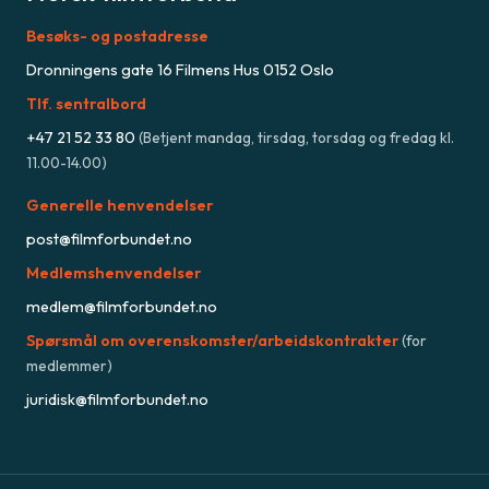
Besøks- og postadresse
Dronningens gate 16 Filmens Hus 0152 Oslo
Tlf. sentralbord
+47
21 52 33 80
(
Betjent mandag, tirsdag, torsdag og fredag kl.
11.00-14.00
)
Generelle henvendelser
post@filmforbundet.no
Medlemshenvendelser
medlem@filmforbundet.no
Spørsmål om overenskomster/arbeidskontrakter
(for
medlemmer)
juridisk@filmforbundet.no