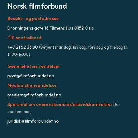
Norsk filmforbund
Besøks- og postadresse
Dronningens gate 16 Filmens Hus 0152 Oslo
Tlf. sentralbord
+47
21 52 33 80
(
Betjent mandag, tirsdag, torsdag og fredag kl.
11.00-14.00
)
Generelle henvendelser
post@filmforbundet.no
Medlemshenvendelser
medlem@filmforbundet.no
Spørsmål om overenskomster/arbeidskontrakter
(for
medlemmer)
juridisk@filmforbundet.no