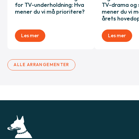
for TV-underholdning: Hva
TV-drama og sp
mener du vi må prioritere?
mener du vi må
årets hovedo
Les mer
Les mer
ALLE ARRANGEMENTER