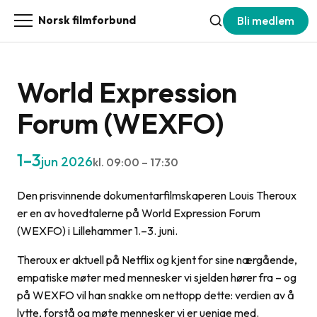
Bli medlem
Norsk filmforbund
World Expression
Forum (WEXFO)
1
–3
jun 2026
kl.
09:00
– 17:30
Den prisvinnende dokumentarfilmskaperen Louis Theroux
er en av hovedtalerne på World Expression Forum
(WEXFO) i Lillehammer 1.–3. juni.
Theroux er aktuell på Netflix og kjent for sine nærgående,
empatiske møter med mennesker vi sjelden hører fra – og
på WEXFO vil han snakke om nettopp dette: verdien av å
lytte, forstå og møte mennesker vi er uenige med.