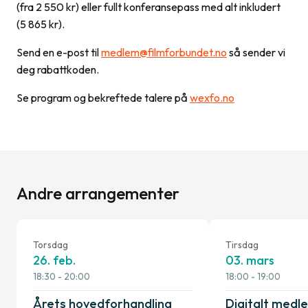
(fra 2 550 kr) eller fullt konferansepass med alt inkludert
(5 865 kr).
Send en e-post til
medlem@filmforbundet.no
så sender vi
deg rabattkoden.
Se program og bekreftede talere på
wexfo.no
Andre arrangementer
Torsdag
Tirsdag
26. feb.
03. mars
18:30
- 20:00
18:00
- 19:00
Årets hovedforhandling
Digitalt med