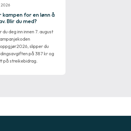
i 2026
r kampen for en lønn å
av. Blir du med?
 du deg inn innen 7. august
kampanjekoden
oppgjør2026, slipper du
ldingsavgiften på 387 kr og
tt på streikebidrag.