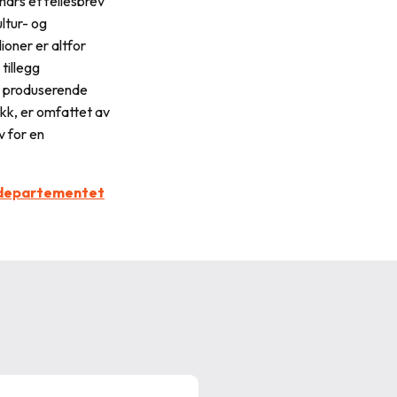
mars et fellesbrev
ltur- og
ioner er altfor
 tillegg
en produserende
kk, er omfattet av
v for en
turdepartementet