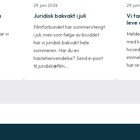
29. juni 2026
29. jun
n
Juridisk bakvakt i juli
Vi ta
leve 
Filmforbundet har sommerstengt
r vi
Melder
i juli, men som følge av bruddet
med 
har vi juridisk bakvakt hele
hoved
sommeren. Har du en
innme
hastehenvendelse? Send e-post
har re
til juridisk@film…