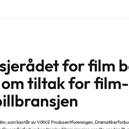
sjerådet for film 
m tiltak for film-
illbransjen
film, som består av VIRKE Produsentforeningen, Dramatikerforbu