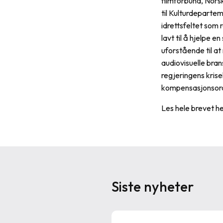
filmforbund, Nors
til Kulturdepartem
idrettsfeltet som 
lavt til å hjelpe e
uforstående til at
audiovisuelle bra
regjeringens krise
kompensasjonsordn
Les hele brevet h
Siste nyheter