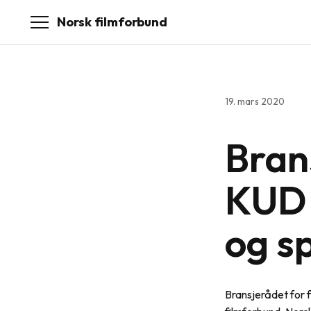
Norsk filmforbund
19. mars 2020
Bran
KUD o
og sp
Bransjerådet for 