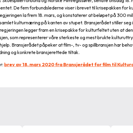
k Skuespillerforbund og Norske Filmregissører, sendte onsdag 18. 
entet. De fem forbundslederne viser i brevet til krisepakken for ku
regjeringen la frem 18. mars, og konstaterer at beløpet på 300 mill
n samlet kulturnæring på kanten av stupet. Bransjerådet stiller seg i
 regjeringen legger fram en krisepakke for kulturfeltet uten at d
nsjen, som representerer våre sterkeste og mest brukte kulturuttry
hjelp. Bransjerådet påpeker at film-, tv- og spillbransjen har beho
ing og konkrete bransjerettede tiltak.
er:
brev av 18. mars 2020 fra Bransjerådet for film til Kul