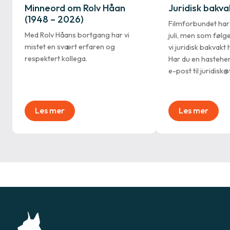
Minneord om Rolv Håan
Juridisk bakvakt
(1948 – 2026)
Filmforbundet ha
Med Rolv Håans bortgang har vi
juli, men som følg
mistet en svært erfaren og
vi juridisk bakvak
respektert kollega.
Har du en hastehe
e-post til juridisk
Les mer
Les mer