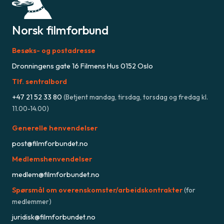
Norsk filmforbund
Besøks- og postadresse
Dronningens gate 16 Filmens Hus 0152 Oslo
Tlf. sentralbord
+47
21 52 33 80
(
Betjent mandag, tirsdag, torsdag og fredag kl.
11.00-14.00
)
Generelle henvendelser
post@filmforbundet.no
Medlemshenvendelser
medlem@filmforbundet.no
Spørsmål om overenskomster/arbeidskontrakter
(for
medlemmer)
juridisk@filmforbundet.no