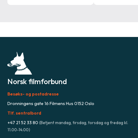
Norsk filmforbund
Besøks- og postadresse
Dronningens gate 16 Filmens Hus 0152 Oslo
Tlf. sentralbord
+47
21 52 33 80
(
Betjent mandag, tirsdag, torsdag og fredag kl.
11.00-14.00
)