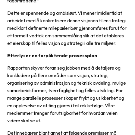
fagområdene.”
Dette er spennende og ambisiøst. Vi mener imidlertid at
arbeidet med å konkretisere denne visjonen til en strategi
med klart definerte milepæler bør gjennomføres forut for
et formelt vedtak om sammenslåing slik at det etableres
et eierskap til felles visjon og strategi i alle tre miljøer.
Etterlyser en forpliktende prosessplan
Rapporten skyver foran seg jobben med å detaljere og
konkludere på flere områder som visjon, strategi,
organisering av administrasjon og teknisk avdeling, mulige
samarbeidsformer, tverrfaglighet og felles utvikling. For
mange parallelle prosesser skaper frykt og usikkerhet og
en opplevelse av at ting gjøres i feil rekkefølge. Våre
medlemmer trenger forutsigbarhet for hvordan veien
videre skal se ut.
Det innebærer blant annet at følgende premisser må