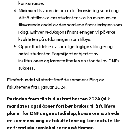
konkurranse.
Minimum tilsvarende pro rata finansiering som i dag.
Altså at filmskolens studenter skal ha minimum en
tilsvarende andel av den samlede finansieringen som
i dag. Enhver reduksjon i finansieringen vil påvirke
kvaliteten på utdanningen som tilbys.
Opprettholdelse av samtlige faglige stillinger og
antall studenter. Fagmiljøet er hjertet av
institusjonen og lærertettheten en stor del av DNFs
suksess.
Filmforbundet vil sterkt fraråde sammenslåing av
fakultetene fra 1. januar 2024.
Perioden frem til studiestart høsten 2024 (slik
mandatet også åpner for) bør brukes til å fullføre
planer for DNFs egne studieløp, konsekvensutrede
en sammenslåing av fakultetene og konseptutvikle
en fremtidig samlokalisering på Hamar.