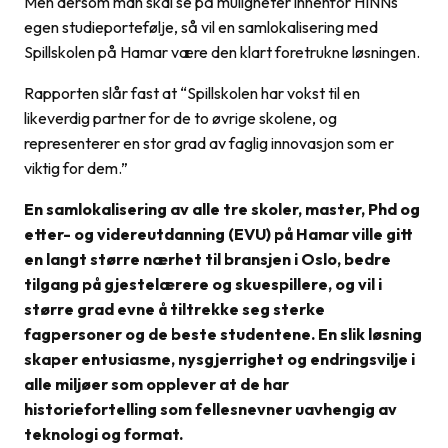
Men dersom man skal se på muligheter innenfor HINNs
egen studieportefølje, så vil en samlokalisering med
Spillskolen på Hamar være den klart foretrukne løsningen.
Rapporten slår fast at “Spillskolen har vokst til en
likeverdig partner for de to øvrige skolene, og
representerer en stor grad av faglig innovasjon som er
viktig for dem.”
En samlokalisering av alle tre skoler, master, Phd og
etter- og videreutdanning (EVU) på Hamar ville gitt
en langt større nærhet til bransjen i Oslo, bedre
tilgang på gjestelærere og skuespillere, og vil i
større grad evne å tiltrekke seg sterke
fagpersoner og de beste studentene. En slik løsning
skaper entusiasme, nysgjerrighet og endringsvilje i
alle miljøer som opplever at de har
historiefortelling som fellesnevner uavhengig av
teknologi og format.