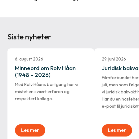
Siste nyheter
6. august 2026
29. juni 2026
Minneord om Rolv Håan
Juridisk bakvakt
(1948 – 2026)
Filmforbundet ha
Med Rolv Håans bortgang har vi
juli, men som følg
mistet en svært erfaren og
vi juridisk bakvak
respektert kollega.
Har du en hastehe
e-post til juridisk
Les mer
Les mer