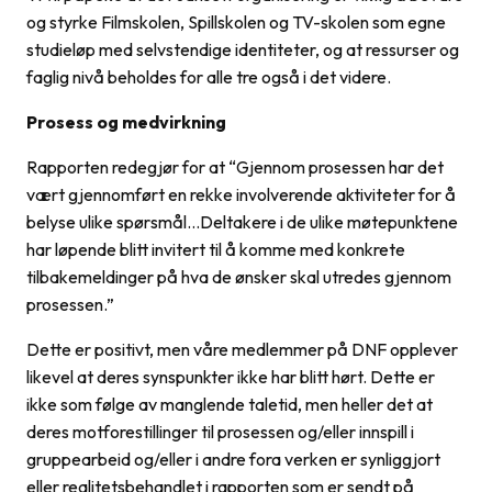
og styrke Filmskolen, Spillskolen og TV-skolen som egne
studieløp med selvstendige identiteter, og at ressurser og
faglig nivå beholdes for alle tre også i det videre.
Prosess og medvirkning
Rapporten redegjør for at “Gjennom prosessen har det
vært gjennomført en rekke involverende aktiviteter for å
belyse ulike spørsmål…Deltakere i de ulike møtepunktene
har løpende blitt invitert til å komme med konkrete
tilbakemeldinger på hva de ønsker skal utredes gjennom
prosessen.”
Dette er positivt, men våre medlemmer på DNF opplever
likevel at deres synspunkter ikke har blitt hørt. Dette er
ikke som følge av manglende taletid, men heller det at
deres motforestillinger til prosessen og/eller innspill i
gruppearbeid og/eller i andre fora verken er synliggjort
eller realitetsbehandlet i rapporten som er sendt på