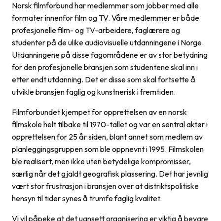
Norsk filmforbund har medlemmer som jobber med alle
formater innenfor film og TV. Våre medlemmer er både
profesjonelle film- og TV-arbeidere, faglærere og
studenter på de ulike audiovisuelle utdanningene i Norge.
Utdanningene på disse fagområdene er av stor betydning
for den profesjonelle bransjen som studentene skal inn i
etter endt utdanning. Det er disse som skal fortsette å
utvikle bransjen faglig og kunstnerisk i fremtiden.
Filmforbundet kjempet for opprettelsen av en norsk
filmskole helt tilbake til 1970-tallet og var en sentral aktør i
opprettelsen for 25 år siden, blant annet som medlem av
planleggingsgruppen som ble oppnevnt i 1995. Filmskolen
ble realisert, men ikke uten betydelige kompromisser,
særlig når det gjaldt geografisk plassering. Det har jevnlig
vært stor frustrasjon i bransjen over at distriktspolitiske
hensyn til tider synes å trumfe faglig kvalitet.
Vi vil påpeke at det uansett organisering er viktig å bevare