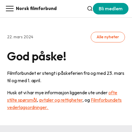
Bli medlem
Norsk filmforbund
22. mars 2024
Alle nyheter
God påske!
Filmforbundet er stengt i påskeferien fra og med 23. mars
til og med 1. april.
Husk at vi har mye informasjon liggende ute under
ofte
stilte spørsmål
,
avtaler og rettigheter
, og
Filmforbundets
vederlagsordninger.