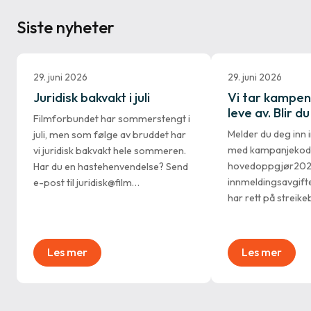
Siste nyheter
29. juni 2026
29. juni 2026
Juridisk bakvakt i juli
Vi tar kampen 
leve av. Blir 
Filmforbundet har sommerstengt i
Melder du deg inn 
juli, men som følge av bruddet har
med kampanjekod
vi juridisk bakvakt hele sommeren.
hovedoppgjør2026
Har du en hastehenvendelse? Send
innmeldingsavgift
e-post til juridisk@film…
har rett på streike
Les mer
Les mer