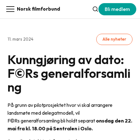
Bli medlem
Norsk filmforbund
11. mars 2024
Alle nyheter
Kunngjøring av dato:
F©Rs generalforsamli
ng
På grunn av pilotprosjektet hvor vi skal arrangere
landsmøte med delegatmodell, vil
F©Rs
generalforsamling
bli holdt separat
onsdag den 22.
mai fra kl. 18.00 på Sentralen i Oslo.