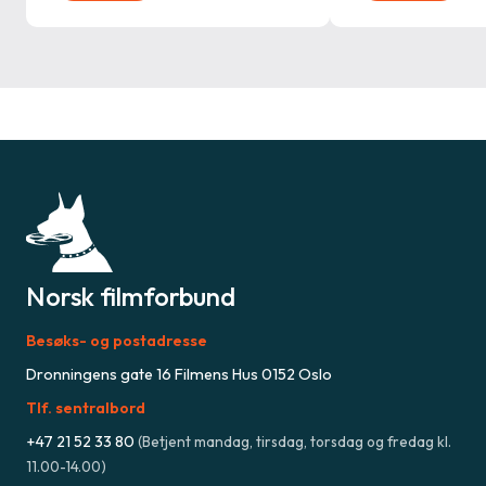
Norsk filmforbund
Besøks- og postadresse
Dronningens gate 16 Filmens Hus 0152 Oslo
Tlf. sentralbord
+47
21 52 33 80
(
Betjent mandag, tirsdag, torsdag og fredag kl.
11.00-14.00
)