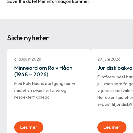
Save the date! Mer informasjon kommer.
Siste nyheter
6. august 2026
29. juni 2026
Minneord om Rolv Håan
Juridisk bakvakt
(1948 – 2026)
Filmforbundet ha
Med Rolv Håans bortgang har vi
juli, men som følg
mistet en svært erfaren og
vi juridisk bakvak
respektert kollega.
Har du en hastehe
e-post til juridisk
Les mer
Les mer