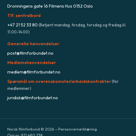
Dronningens gate 16 Filmens Hus 0152 Oslo
Tlf. sentralbord
+47
21 52 33 80
(
Betjent mandag, tirsdag, torsdag og fredag kl.
11.00-14.00
)
Generelle henvendelser
post@filmforbundet.no
Medlemshenvendelser
medlem@filmforbundet.no
Spørsmål om overenskomster/arbeidskontrakter
(for
medlemmer)
juridisk@filmforbundet.no
Norsk filmforbund ©
2026
–
Personvernerklæring.
Org.nr:
971 480 238
.