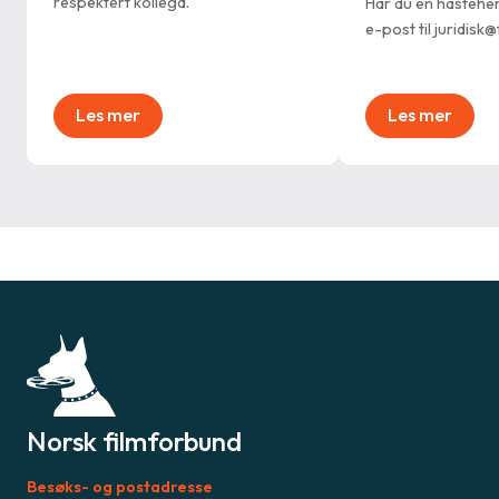
respektert kollega.
Har du en hastehe
e-post til juridisk
Les mer
Les mer
Norsk filmforbund
Besøks- og postadresse