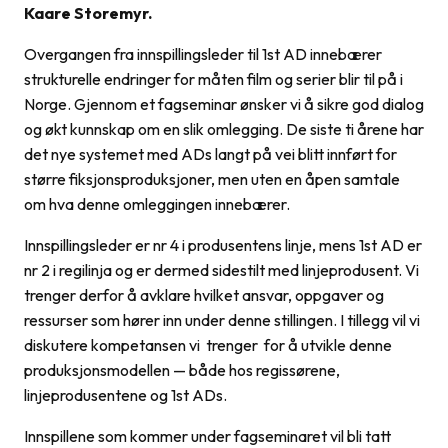
Kaare Storemyr.
Overgangen fra innspillingsleder til 1st AD innebærer
strukturelle endringer for måten film og serier blir til på i
Norge. Gjennom et fagseminar ønsker vi å sikre god dialog
og økt kunnskap om en slik omlegging. De siste ti årene har
det nye systemet med ADs langt på vei blitt innført for
større fiksjonsproduksjoner, men uten en åpen samtale
om hva denne omleggingen innebærer.
Innspillingsleder er nr 4 i produsentens linje, mens 1st AD er
nr 2 i regilinja og er dermed sidestilt med linjeprodusent. Vi
trenger derfor å avklare hvilket ansvar, oppgaver og
ressurser som hører inn under denne stillingen. I tillegg vil vi
diskutere kompetansen vi trenger for å utvikle denne
produksjonsmodellen — både hos regissørene,
linjeprodusentene og 1st ADs.
Innspillene som kommer under fagseminaret vil bli tatt