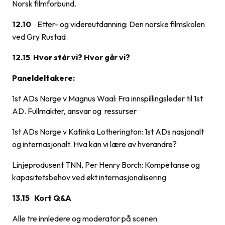
Norsk filmforbund.
12.10
Etter- og videreutdanning: Den norske filmskolen
ved Gry Rustad.
12.15 Hvor står vi? Hvor går vi?
Paneldeltakere:
1st ADs Norge v Magnus Waal: Fra innspillingsleder til 1st
AD. Fullmakter, ansvar og ressurser
1st ADs Norge v Katinka Lotherington: 1st ADs nasjonalt
og internasjonalt. Hva kan vi lære av hverandre?
Linjeprodusent TNN, Per Henry Borch: Kompetanse og
kapasitetsbehov ved økt internasjonalisering
13.15
K
ort Q&A
Alle tre innledere og moderator på scenen