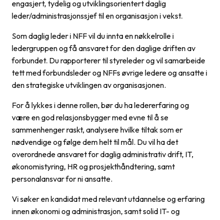
engasjert, tydelig og utviklingsorientert daglig
leder/administrasjonssjef til en organisasjon i vekst.
Som daglig leder i NFF vil du innta en nøkkelrolle i
ledergruppen og få ansvaret for den daglige driften av
forbundet. Du rapporterer til styreleder og vil samarbeide
tett med forbundsleder og NFFs øvrige ledere og ansatte i
den strategiske utviklingen av organisasjonen.
For å lykkes i denne rollen, bør du ha ledererfaring og
være en god relasjonsbygger med evne til å se
sammenhenger raskt, analysere hvilke tiltak som er
nødvendige og følge dem helt til mål. Du vil ha det
overordnede ansvaret for daglig administrativ drift, IT,
økonomistyring, HR og prosjekthåndtering, samt
personalansvar for ni ansatte.
Vi søker en kandidat med relevant utdannelse og erfaring
innen økonomi og administrasjon, samt solid IT- og