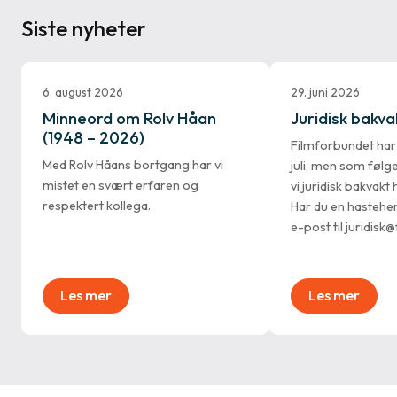
Siste nyheter
6. august 2026
29. juni 2026
Minneord om Rolv Håan
Juridisk bakvakt
(1948 – 2026)
Filmforbundet ha
Med Rolv Håans bortgang har vi
juli, men som følg
mistet en svært erfaren og
vi juridisk bakvak
respektert kollega.
Har du en hastehe
e-post til juridisk
Les mer
Les mer