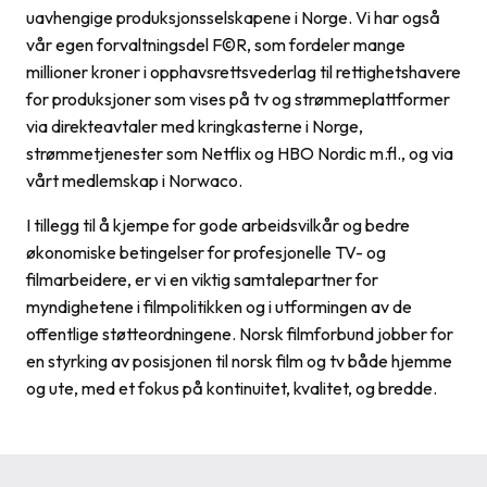
uavhengige produksjonsselskapene i Norge. Vi har også
vår egen forvaltningsdel F©R, som fordeler mange
millioner kroner i opphavsrettsvederlag til rettighetshavere
for produksjoner som vises på tv og strømmeplattformer
via direkteavtaler med kringkasterne i Norge,
strømmetjenester som Netflix og HBO Nordic m.fl., og via
vårt medlemskap i Norwaco.
I tillegg til å kjempe for gode arbeidsvilkår og bedre
økonomiske betingelser for profesjonelle TV- og
filmarbeidere, er vi en viktig samtalepartner for
myndighetene i filmpolitikken og i utformingen av de
offentlige støtteordningene. Norsk filmforbund jobber for
en styrking av posisjonen til norsk film og tv både hjemme
og ute, med et fokus på kontinuitet, kvalitet, og bredde.