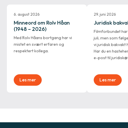
6. august 2026
29. juni 2026
Minneord om Rolv Håan
Juridisk bakvakt
(1948 – 2026)
Filmforbundet ha
Med Rolv Håans bortgang har vi
juli, men som følg
mistet en svært erfaren og
vi juridisk bakvak
respektert kollega.
Har du en hastehe
e-post til juridisk
Les mer
Les mer