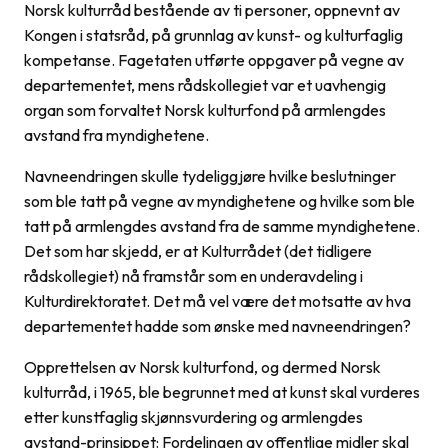
Norsk kulturråd bestående av ti personer, oppnevnt av
Kongen i statsråd, på grunnlag av kunst- og kulturfaglig
kompetanse. Fagetaten utførte oppgaver på vegne av
departementet, mens rådskollegiet var et uavhengig
organ som forvaltet Norsk kulturfond på armlengdes
avstand fra myndighetene.
Navneendringen skulle tydeliggjøre hvilke beslutninger
som ble tatt på vegne av myndighetene og hvilke som ble
tatt på armlengdes avstand fra de samme myndighetene.
Det som har skjedd, er at Kulturrådet (det tidligere
rådskollegiet) nå framstår som en underavdeling i
Kulturdirektoratet. Det må vel være det motsatte av hva
departementet hadde som ønske med navneendringen?
Opprettelsen av Norsk kulturfond, og dermed Norsk
kulturråd, i 1965, ble begrunnet med at kunst skal vurderes
etter kunstfaglig skjønnsvurdering og armlengdes
avstand-prinsippet: Fordelingen av offentlige midler skal