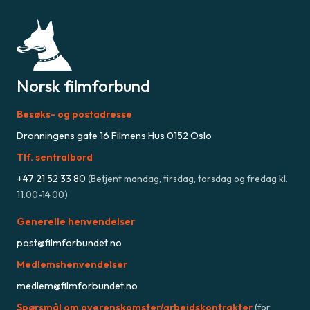
Norsk filmforbund
Besøks- og postadresse
Dronningens gate 16 Filmens Hus 0152 Oslo
Tlf. sentralbord
+47
21 52 33 80
(
Betjent mandag, tirsdag, torsdag og fredag kl.
11.00-14.00
)
Generelle henvendelser
post@filmforbundet.no
Medlemshenvendelser
medlem@filmforbundet.no
Spørsmål om overenskomster/arbeidskontrakter
(for