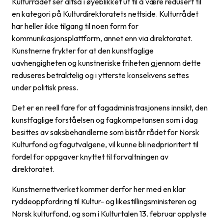
Kulturrådet ser altså i øyeblikket ut til å være redusert til
en kategori på Kulturdirektoratets nettside. Kulturrådet
har heller ikke tilgang til noen form for
kommunikasjonsplattform, annet enn via direktoratet.
Kunstnerne frykter for at den kunstfaglige
uavhengigheten og kunstneriske friheten gjennom dette
reduseres betraktelig og i ytterste konsekvens settes
under politisk press.
Det er en reell fare for at fagadministrasjonens innsikt, den
kunstfaglige forståelsen og fagkompetansen som i dag
besittes av saksbehandlerne som bistår rådet for Norsk
Kulturfond og fagutvalgene, vil kunne bli nedprioritert til
fordel for oppgaver knyttet til forvaltningen av
direktoratet.
Kunstnernettverket kommer derfor her med en klar
ryddeoppfordring til Kultur- og likestillingsministeren og
Norsk kulturfond, og som i Kulturtalen 13. februar opplyste