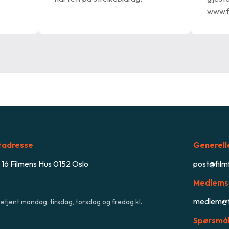
www.f
tadresse
Generell
 16 Filmens Hus 0152 Oslo
post@film
Medlems
medlem@f
etjent mandag, tirsdag, torsdag og fredag kl.
Spørsmål