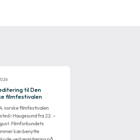
 2026
ditering til Den
e filmfestivalen
. norske filmfestivalen
 sted i Haugesund fra 22. –
gust. Filmforbundets
mmer kan benytte
kode ved registrering på