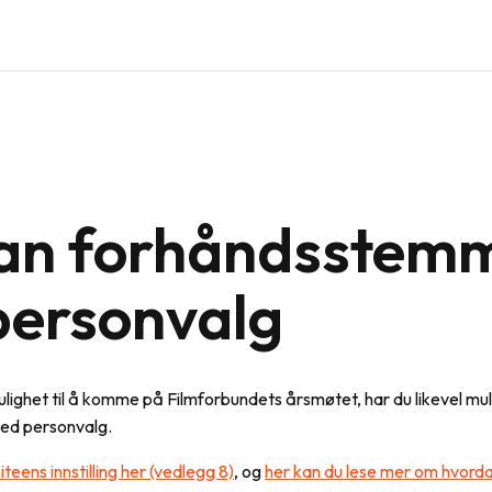
an forhåndsstem
personvalg
ulighet til å komme på Filmforbundets årsmøtet, har du likevel muli
ed personvalg.
teens innstilling her (vedlegg 8)
, og
her kan du lese mer om hvord