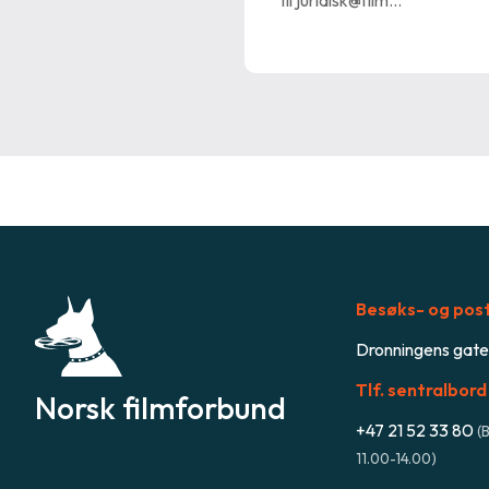
Besøks- og pos
Dronningens gate
Tlf. sentralbord
Norsk filmforbund
+47
21 52 33 80
(
B
11.00-14.00
)