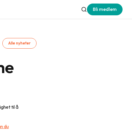
Bli medlem
Alle nyheter
me
ghet til å
an du