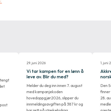
.
29. juni 2026
1. juni
Vi tar kampen for en lønn å
Akkre
leve av. Blir du med?
norsk
tengt
Melder du deg inn innen 7. august
Den 54
det
med kampanjekoden
finner
hovedoppgjør2026, slipper du
28. au
innmeldingsavgiften på 387 kr og
medle
post
har rett på streikebidrag.
gjeste