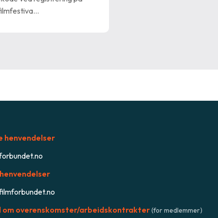
ilmfestiva…
e henvendelser
forbundet.no
henvendelser
ilmforbundet.no
 om overenskomster/arbeidskontrakter
(for medlemmer)