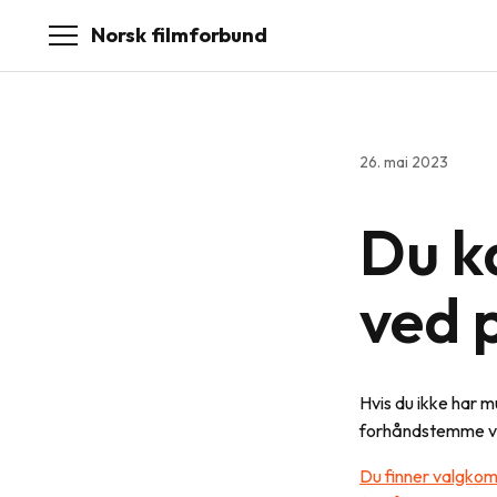
Norsk filmforbund
26. mai 2023
Du k
ved 
Hvis du ikke har m
forhåndstemme v
Du finner valgkomi