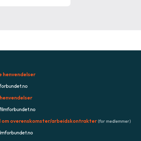
e henvendelser
forbundet.no
henvendelser
ilmforbundet.no
 om overenskomster/arbeidskontrakter
(for medlemmer)
ilmforbundet.no