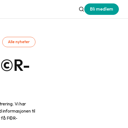
Bli medlem
Alle nyheter
 F©R-
rering. Vi har
 informasjonen til
r få F©R-