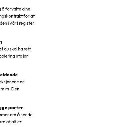
eg å forvalte dine
ngskontrakt for at
den i vårt register
ig
t du skal ha rett
opiering utgjør
gjeldende
nksjonene er
r m.m. Den
egge parter
emmer om å sende
re at alt er