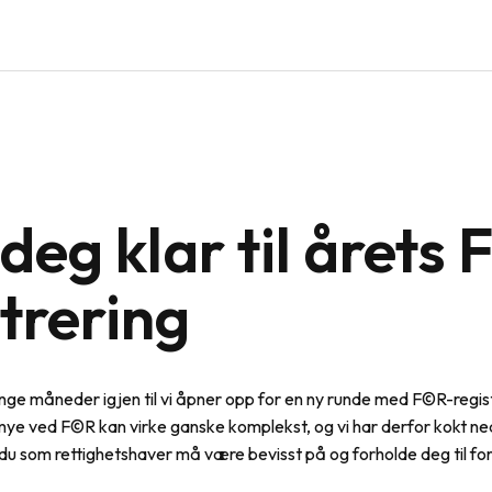
deg klar til årets
trering
nge måneder igjen til vi åpner opp for en ny runde med F©R-regist
mye ved F©R kan virke ganske komplekst, og vi har derfor kokt ned
du som rettighetshaver må være bevisst på og forholde deg til fo