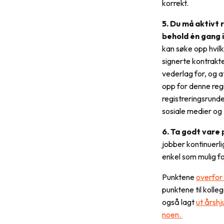
korrekt.
5. Du må aktivt 
behold én gang i
kan søke opp hvil
signerte kontrakt
vederlag for, og a
opp for denne regi
registreringsrund
sosiale medier og 
6. Ta godt vare 
jobber kontinuerli
enkel som mulig f
Punktene
overfor
punktene til kolle
også lagt
ut årsh
noen.