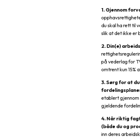
1. Gjennom for
opphavsrettigheter
du skal ha rett til
slik at det ikke er
2. Din(e) arbeid
rettighetsreguleri
på vederlag for TV
omtrent kun 15% av
3. Sørg for at d
fordelingsplane
etablert gjennom 
gjeldende fordelin
4. Når riktig fa
(både du og pro
inn deres arbeidsko