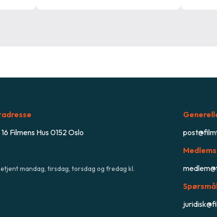
tadresse
Generell
 16 Filmens Hus 0152 Oslo
post@film
Medlems
medlem@f
etjent mandag, tirsdag, torsdag og fredag kl.
Spørsmål
juridisk@f