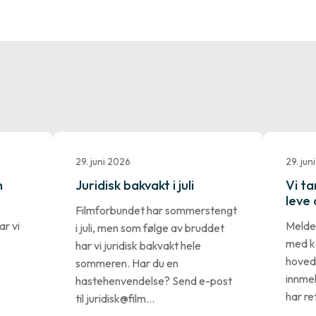
29. juni 2026
29. jun
n
Juridisk bakvakt i juli
Vi ta
leve 
Filmforbundet har sommerstengt
r vi
Melder
i juli, men som følge av bruddet
med 
har vi juridisk bakvakt hele
hoved
sommeren. Har du en
innme
hastehenvendelse? Send e-post
har re
til juridisk@film…