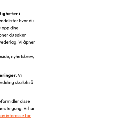
tigheter i
endelister hvor du
e opp dine
joner du søker
 vederlag. Vi åpner
eside, nyhetsbrev,
reringer
. Vi
deling skal bli så
reformidler disse
første gang. Vi har
v interesse for