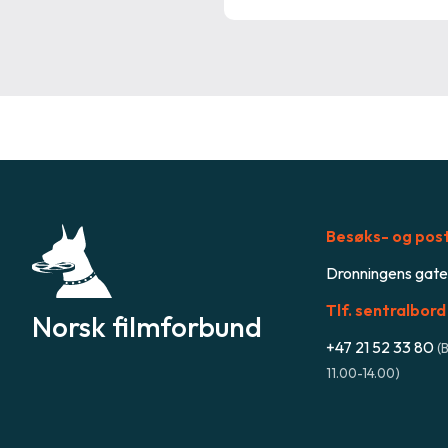
Besøks- og pos
Dronningens gate
Tlf. sentralbord
Norsk filmforbund
+47
21 52 33 80
(
B
11.00-14.00
)