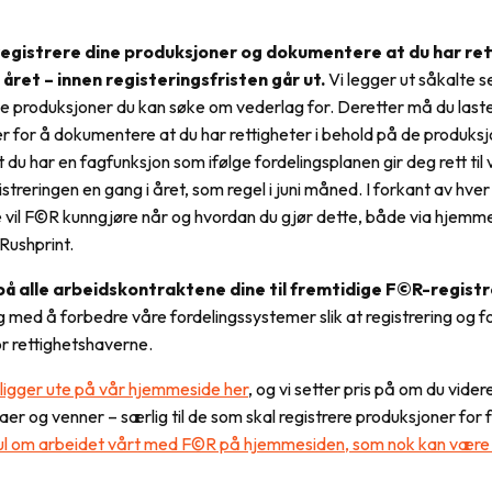
registrere dine produksjoner og dokumentere at du har ret
 året – innen registeringsfristen går ut.
Vi legger ut såkalte s
ke produksjoner du kan søke om vederlag for. Deretter må du last
er for å dokumentere at du har rettigheter i behold på de produks
t du har en fagfunksjon som ifølge fordelingsplanen gir deg rett til
streringen en gang i året, som regel i juni måned. I forkant av hver
e vil F©R kunngjøre når og hvordan du gjør dette, både via hjemm
Rushprint.
på alle arbeidskontraktene dine til fremtidige F©R-regist
g med å forbedre våre fordelingssystemer slik at registrering og for
or rettighetshaverne.
 ligger ute på vår hjemmeside her
, og vi setter pris på om du vide
gaer og venner – særlig til de som skal registrere produksjoner for 
jul om arbeidet vårt med F©R på hjemmesiden, som nok kan være a