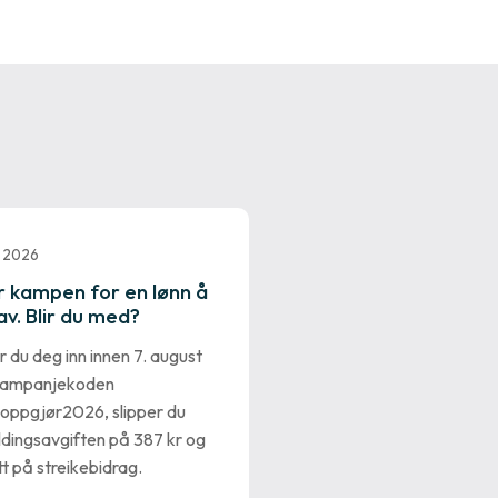
i 2026
r kampen for en lønn å
av. Blir du med?
 du deg inn innen 7. august
kampanjekoden
oppgjør2026, slipper du
ldingsavgiften på 387 kr og
tt på streikebidrag.