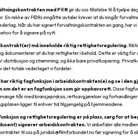
valtningskontrakten med F©R
gir du oss tillatelse til å hjelpe d
. En rekke av F©Rs inngåtte avtaler krever at du inngår forvaltni
 vederlag. Når du har signert forvaltningskontrakten en gang, har vi 
 behov for å signere på nytt.
skontrakt(er) må inneholde riktig rettighetsregulering.
Rikt
ng dokumenterer at du har rettigheter i behold. Dette er viktig for a
-distribusjon og strømming, og ikke bare privatkopiering. Privatk
 det totale vederlaget vi fordeler.
u har riktig fagfunksjon i arbeidskontrakten(e) og se i den 
n om det er en fagfunksjon som gir opphavsrett.
Disse fagfu
mange tiår med bransjepraksis, rettsavgjørelser og forhandlinge
gsplanen ligger til enhver tid tilgjengelig på hjemmesidene.
gfunksjon og rettighetsregulering er på plass, sørg for at b
dusent) signerer arbeidskontrakten.
Vi anbefaler alle medl
ntrakter til oss på juridisk@filmforbundet.no før signering for å sik